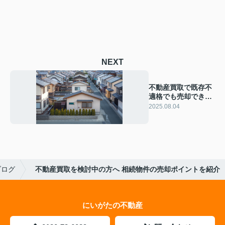
NEXT
不動産買取で既存不
適格でも売却でき
る？新潟市で成功す
2025.08.04
るポイントを紹介
ブログ
不動産買取を検討中の方へ 相続物件の売却ポイントを紹介
にいがたの不動産