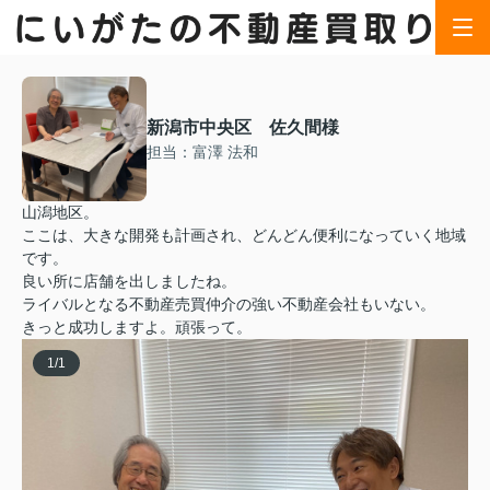
新潟市中央区 佐久間様
担当：富澤 法和
山潟地区。
ここは、大きな開発も計画され、どんどん便利になっていく地域
です。
良い所に店舗を出しましたね。
ライバルとなる不動産売買仲介の強い不動産会社もいない。
きっと成功しますよ。頑張って。
1
/
1