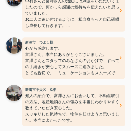
中村さんと富澤さんの活動には刺激をいただいてま
したので、何かしら感謝の気持ちを伝えたいと思っ
ていました。
お二人に追い付けるように、私自身もっと自己研鑽
し成長して行きます。
中村さん、富澤さん、地産地消チームのみなさまの
新潟市 つよし様
ご活躍をお祈りしております。
心から感謝します。
富澤さん、本当にありがとうございました。
富澤さんとスタッフのみなさんのおかげで、すべて
の手続きが安心してスムーズに進みました。
とても親切で、コミュニケーションもスムーズでし
た。
最初に連絡してから、すべてがスムーズかつ迅速
新潟市中央区 K様
で、富澤さんは細部まで丁寧に説明してくれまし
知人の紹介で、富澤さんにお会いして、不動産取引
た。
の方法、地産地消さんの強みを本当にわかりやすく
ありがとうございました。
教えていただき安心した。
スッキリした気持ちで、物件を任せようと思いまし
た。本当によかったです。