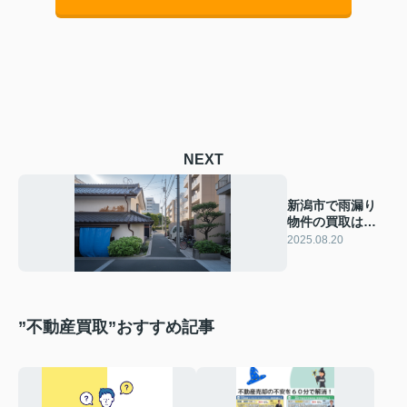
NEXT
新潟市で雨漏り
物件の買取は可
能？査定や売却
2025.08.20
のコツも紹介
”不動産買取”おすすめ記事