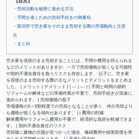
【目次】
・売却活動を秘密に進める方法
・手間を省くための売却手続きの簡素化
・新潟市で空き家をそのまま売却する際の市場動向と注意
点
・まとめ
空き家を現状のまま売却することには、手間や費用を抑えられる
などのメリットがありますが、一方で売却価格が低くなる可能性
や契約不適合責任を負うリスクも存在します。 以下に、空き家
を現状のまま売却する際の主なメリットとデメリットをまとめま
した。 | メリット | デメリット | | --- | --- | | 手間と時間の節約
リフォームや解体などの準備作業が不要で、売却手続きが迅速に
進められます。 | 売却価格の低下
市場価格の5～8割程度での売却となることが多く、仲介売却より
も価格が低くなる傾向があります。 | | 費用の削減
解体費用やリフォーム費用が不要で、経済的な負担を軽減できま
す。 | 契約不適合責任のリスク
売却後に建物の欠陥が見つかった場合、修繕費用や損害賠償を求
められる可能性があります。 | | 迅速な現金化