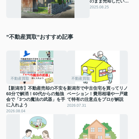
のまま売却したい方
必見！秘密で手間な
2025.08.25
く進めるコツ教えま
す
”不動産買取”おすすめ記事
不動産買取
不動産買取
【新潟市】不動産売却の不安を
新潟市で中古住宅を買ってリノ
60分で解消！60代からの勉強
ベーション！費用相場や一戸建
会で「3つの魔法の武器」を手
て特有の注意点をプロが解説
に入れよう
2026.07.31
2026.08.04