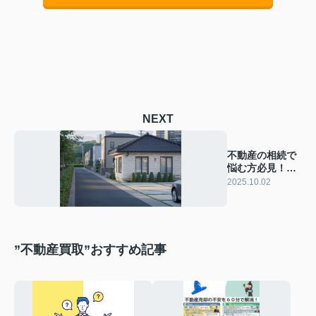
NEXT
不動産の相続で
悩む方必見！税
金や手続きの流
2025.10.02
れを解説
”不動産買取”おすすめ記事