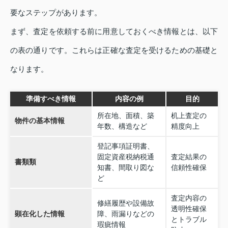
要なステップがあります。
まず、査定を依頼する前に用意しておくべき情報とは、以下
の表の通りです。これらは正確な査定を受けるための基礎と
なります。
準備すべき情報
内容の例
目的
所在地、面積、築
机上査定の
物件の基本情報
年数、構造など
精度向上
登記事項証明書、
固定資産税納税通
査定結果の
書類類
知書、間取り図な
信頼性確保
ど
査定内容の
修繕履歴や設備故
透明性確保
顕在化した情報
障、雨漏りなどの
とトラブル
瑕疵情報