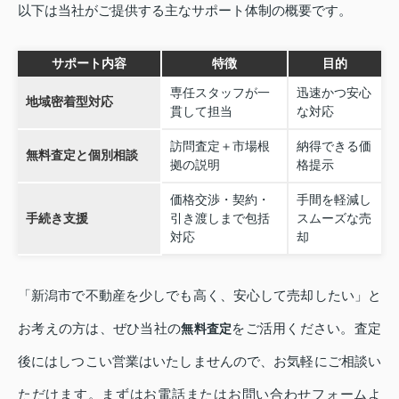
以下は当社がご提供する主なサポート体制の概要です。
サポート内容
特徴
目的
専任スタッフが一
迅速かつ安心
地域密着型対応
貫して担当
な対応
訪問査定＋市場根
納得できる価
無料査定と個別相談
拠の説明
格提示
価格交渉・契約・
手間を軽減し
手続き支援
引き渡しまで包括
スムーズな売
対応
却
「新潟市で不動産を少しでも高く、安心して売却したい」と
お考えの方は、ぜひ当社の
をご活用ください。査定
無料査定
後にはしつこい営業はいたしませんので、お気軽にご相談い
ただけます。まずはお電話またはお問い合わせフォームよ