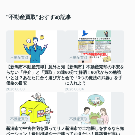
”不動産買取”おすすめ記事
不動産買取
不動産買取
【新潟市不動産売却】意外と知
【新潟市】不動産売却の不安を
らない「仲介」と「買取」の違
60分で解消！60代からの勉強
いとは？あなたに合う選び方と
会で「3つの魔法の武器」を手
価格の目安
に入れよう
2026.08.08
2026.08.04
不動産買取
不動産買取
新潟市で中古住宅を買ってリノ
新潟市で土地探しをするなら知
ベーション！費用相場や一戸建
っておきたい！建築費が高い