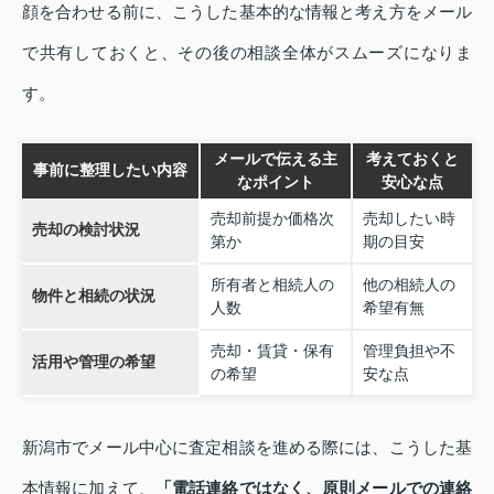
顔を合わせる前に、こうした基本的な情報と考え方をメール
で共有しておくと、その後の相談全体がスムーズになりま
す。
メールで伝える主
考えておくと
事前に整理したい内容
なポイント
安心な点
売却前提か価格次
売却したい時
売却の検討状況
第か
期の目安
所有者と相続人の
他の相続人の
物件と相続の状況
人数
希望有無
売却・賃貸・保有
管理負担や不
活用や管理の希望
の希望
安な点
新潟市でメール中心に査定相談を進める際には、こうした基
本情報に加えて、
「電話連絡ではなく、原則メールでの連絡