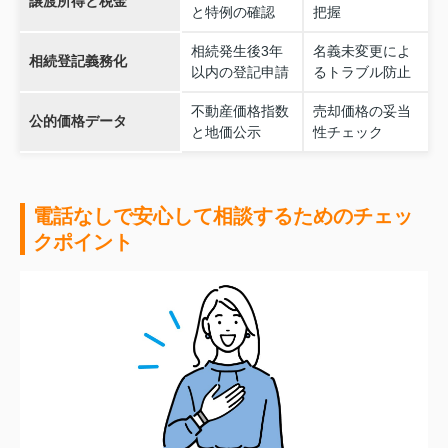
譲渡所得と税金
と特例の確認
把握
相続発生後3年
名義未変更によ
相続登記義務化
以内の登記申請
るトラブル防止
不動産価格指数
売却価格の妥当
公的価格データ
と地価公示
性チェック
電話なしで安心して相談するためのチェッ
クポイント