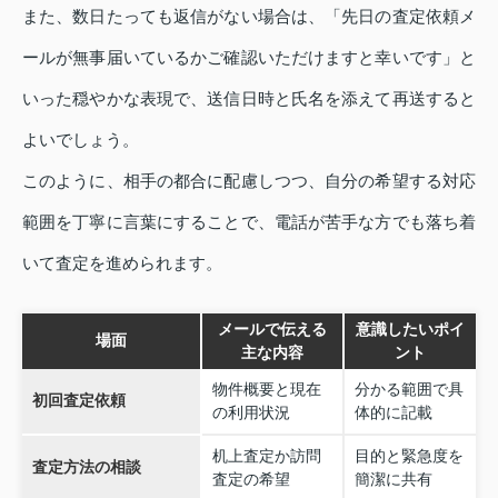
また、数日たっても返信がない場合は、「先日の査定依頼メ
ールが無事届いているかご確認いただけますと幸いです」と
いった穏やかな表現で、送信日時と氏名を添えて再送すると
よいでしょう。
このように、相手の都合に配慮しつつ、自分の希望する対応
範囲を丁寧に言葉にすることで、電話が苦手な方でも落ち着
いて査定を進められます。
メールで伝える
意識したいポイ
場面
主な内容
ント
物件概要と現在
分かる範囲で具
初回査定依頼
の利用状況
体的に記載
机上査定か訪問
目的と緊急度を
査定方法の相談
査定の希望
簡潔に共有