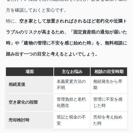
方を確認しておくと安心です。
特に、
空き家として放置されればされるほど老朽化や近隣ト
ラブルのリスクが高まるため、「固定資産税の通知が届いた
時」や「建物の管理に不安を感じ始めた時」を、無料相談に
踏み出す一つの目安と考えるとよいでしょう。
場面
主なお悩み
相談の目安時期
名義変更方法の
相続発生から早
相続直後
不明
期
管理負担と老朽
管理に不安を感
空き家化の段階
化懸念
じた時
登記と税金の不
売却を考え始め
売却検討時
安
た時