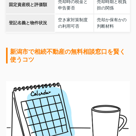
売却時の税金と
売却時期と税負
固定資産税と評価額
申告要否
担の関係
空き家対策制度
売却か保有かの
登記名義と物件状況
の利用可否
判断材料
新潟市で相続不動産の無料相談窓口を賢く
使うコツ