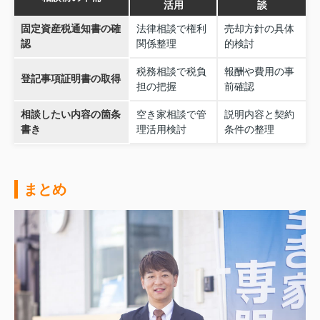
活用
談
固定資産税通知書の確
法律相談で権利
売却方針の具体
認
関係整理
的検討
税務相談で税負
報酬や費用の事
登記事項証明書の取得
担の把握
前確認
相談したい内容の箇条
空き家相談で管
説明内容と契約
書き
理活用検討
条件の整理
まとめ