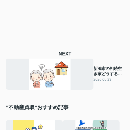
NEXT
新潟市の相続空
き家どうする？
活用方法と相談
2026.05.23
先を解説
”不動産買取”おすすめ記事