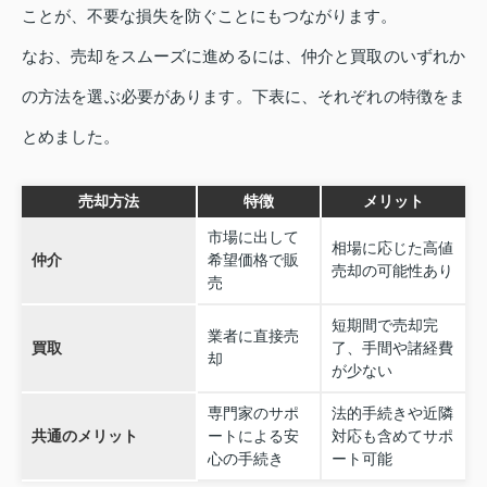
ことが、不要な損失を防ぐことにもつながります。
なお、売却をスムーズに進めるには、仲介と買取のいずれか
の方法を選ぶ必要があります。下表に、それぞれの特徴をま
とめました。
売却方法
特徴
メリット
市場に出して
相場に応じた高値
仲介
希望価格で販
売却の可能性あり
売
短期間で売却完
業者に直接売
買取
了、手間や諸経費
却
が少ない
専門家のサポ
法的手続きや近隣
共通のメリット
ートによる安
対応も含めてサポ
心の手続き
ート可能