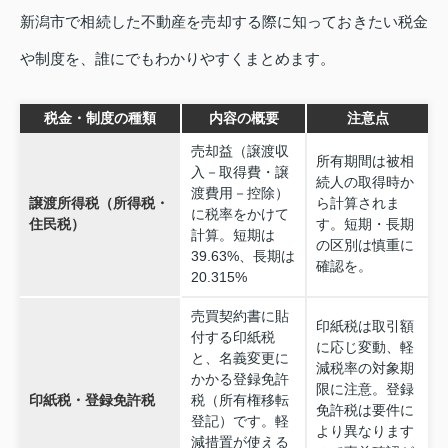
新潟市で相続した不動産を売却する際に知っておきたい税金
や制度を、誰にでもわかりやすくまとめます。
税金・制度の種類
内容の概要
注意点
売却益（譲渡収
所有期間は被相
入－取得費・譲
続人の取得時か
渡費用－控除）
譲渡所得税（所得税・
ら計算されま
に税率をかけて
住民税）
す。短期・長期
計算。短期は
の区別は慎重に
39.63%、長期は
確認を。
20.315%
売買契約書に貼
印紙税は取引額
付する印紙税
に応じ変動、軽
と、名義変更に
減税率の対象期
かかる登録免許
限に注意。登録
印紙税・登録免許税
税（所有権移転
免許税は要件に
登記）です。軽
より異なります
減措置が使える