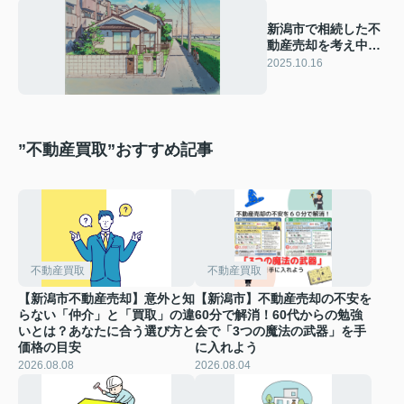
新潟市で相続した不
動産売却を考え中？
方法と手続きの流れ
2025.10.16
を詳しくご紹介
”不動産買取”おすすめ記事
不動産買取
不動産買取
【新潟市不動産売却】意外と知
【新潟市】不動産売却の不安を
らない「仲介」と「買取」の違
60分で解消！60代からの勉強
いとは？あなたに合う選び方と
会で「3つの魔法の武器」を手
価格の目安
に入れよう
2026.08.08
2026.08.04