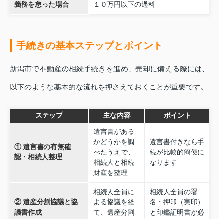
義務を怠った場合
１０万円以下の過料
手続きの基本ステップとポイント
新潟市で不動産の相続手続きを進め、売却に備える際には、
以下のような基本的な流れを押さえておくことが重要です。
ステップ
主な内容
ポイント
遺言書がある
かどうかを調
遺言書付きなら手
① 遺言書の有無確
べたうえで、
続が比較的簡便に
認・相続人整理
相続人と相続
なります
財産を整理
相続人全員に
相続人全員の署
② 遺産分割協議と協
よる協議を経
名・押印（実印）
議書作成
て、遺産分割
と印鑑証明書が必