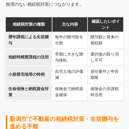
無理のない相続税対策につながります。
確認したいポイ
相続税対策の種類
主な内容
ント
暦年課税による生前贈
毎年の贈与額を
贈与額と将来の
与
分散
相続額
早期に大きな贈
選択後の取り消
相続時精算課税の活用
与移転
し不可
自宅土地の評価
居住要件と申告
小規模宅地等の特例
減
期限
生命保険と納税資金対
保険金で納税資
保険金の非課税
策
金確保
枠活用
新潟市で不動産の相続税対策・生前贈与を
進める手順