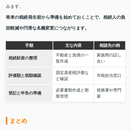
みます。
将来の相続発生前から準備を始めておくことで、相続人の負
担軽減や円滑な名義変更につながります。
手順
主な内容
相談先の例
不動産と負債の一
家族間の話し
相続財産の整理
覧作成
合い
固定資産税評価な
評価額と税額確認
市税担当窓口
ど確認
必要書類作成と期
税務署や専門
登記と申告の準備
限管理
家
まとめ