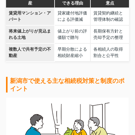
産
できる理由
意点
賃貸用マンション・ア
貸家建付地評価
賃貸契約継続と
パート
による評価減
管理体制の確認
将来値上がりが見込ま
値上がり前の評
長期保有方針と
れる土地
価額で贈与
売却予定の整理
複数人で共有予定の不
早期分散による
各相続人の取得
動産
相続財産縮小
割合と公平性
新潟市で使える主な相続税対策と制度のポ
イント