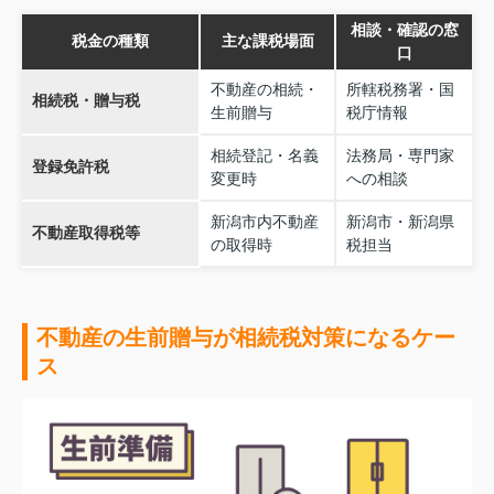
相談・確認の窓
税金の種類
主な課税場面
口
不動産の相続・
所轄税務署・国
相続税・贈与税
生前贈与
税庁情報
相続登記・名義
法務局・専門家
登録免許税
変更時
への相談
新潟市内不動産
新潟市・新潟県
不動産取得税等
の取得時
税担当
不動産の生前贈与が相続税対策になるケー
ス