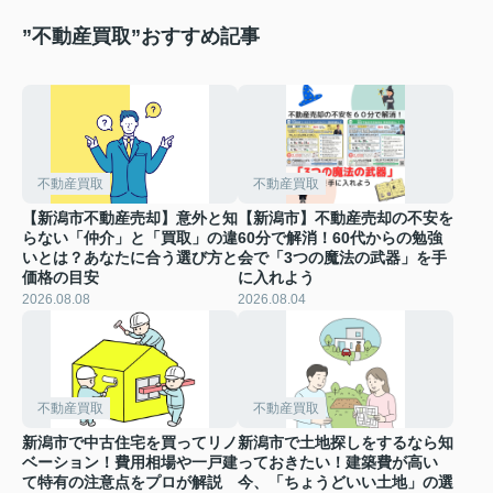
”不動産買取”おすすめ記事
不動産買取
不動産買取
【新潟市不動産売却】意外と知
【新潟市】不動産売却の不安を
らない「仲介」と「買取」の違
60分で解消！60代からの勉強
いとは？あなたに合う選び方と
会で「3つの魔法の武器」を手
価格の目安
に入れよう
2026.08.08
2026.08.04
不動産買取
不動産買取
新潟市で中古住宅を買ってリノ
新潟市で土地探しをするなら知
ベーション！費用相場や一戸建
っておきたい！建築費が高い
て特有の注意点をプロが解説
今、「ちょうどいい土地」の選