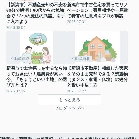
【新潟市】不動産売却の不安を
新潟市で中古住宅を買ってリノ
60分で解消！60代からの勉強
ベーション！費用相場や一戸建
会で「3つの魔法の武器」を手
て特有の注意点をプロが解説
に入れよう
2026.07.31
2026.08.04
不動産買取
不動産買取
新潟市で土地探しをするなら知
【新潟市不動産】相続した実家
っておきたい！建築費が高い
をそのまま売却できる？残置物
今、「ちょうどいい土地」の選
（タンス・家電・仏壇）の処分
び方とは？
と賢い手放し方
2026.07.29
2026.07.27
もっと見る
ブログトップへ