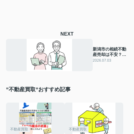
NEXT
新潟市の相続不動
産売却は不安？失
敗しないポイント
2026.07.03
を徹底解説
”不動産買取”おすすめ記事
不動産買取
不動産買取