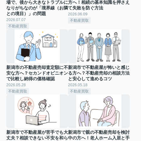
場で、後から大きなトラブルに
方へ！相続の基本知識を押さえ
なりがちなのが「境界線（お隣
て失敗を防ぐ方法
との境目）」の問題
2026.06.09
2026.07.07
不動産買取
不動産買取
新潟市の不動産売却査定額に不
新潟市で不動産屋が怖いと感じ
安な方へ？セカンドオピニオン
る方へ？不動産売却の相談方法
で比較し納得の価格確認
と安心して進めるコツ
2026.05.28
2026.05.18
不動産買取
不動産買取
新潟市で不動産屋が苦手でも大
新潟市で親の不動産売却を検討
丈夫？相談できない不安を和ら
中の方へ！老人ホーム入居と手