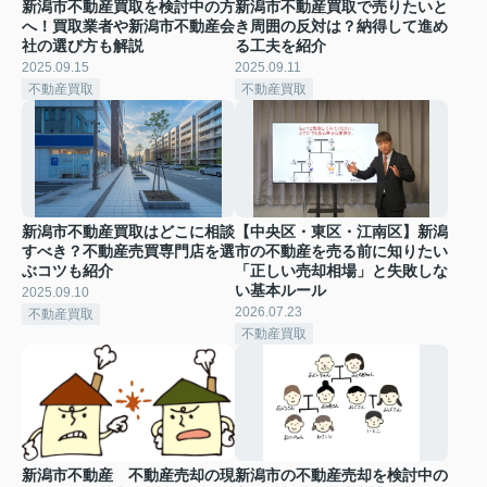
新潟市不動産買取を検討中の方
新潟市不動産買取で売りたいと
へ！買取業者や新潟市不動産会
き周囲の反対は？納得して進め
社の選び方も解説
る工夫を紹介
2025.09.15
2025.09.11
不動産買取
不動産買取
新潟市不動産買取はどこに相談
【中央区・東区・江南区】新潟
すべき？不動産売買専門店を選
市の不動産を売る前に知りたい
ぶコツも紹介
「正しい売却相場」と失敗しな
い基本ルール
2025.09.10
2026.07.23
不動産買取
不動産買取
新潟市不動産 不動産売却の現
新潟市の不動産売却を検討中の